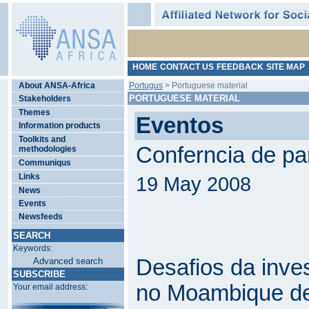
HOME
CONTACT US
FEEDBACK
SITE MAP
About ANSA-Africa
Portugus
> Portuguese material
PORTUGUESE MATERIAL
Stakeholders
Themes
Eventos
Information products
Toolkits and
Conferncia de pa
methodologies
Communiqus
Links
19 May 2008
News
Events
Newsfeeds
SEARCH
Keywords:
Desafios da inve
Advanced search
SUBSCRIBE
no Moambique de
Your email address: